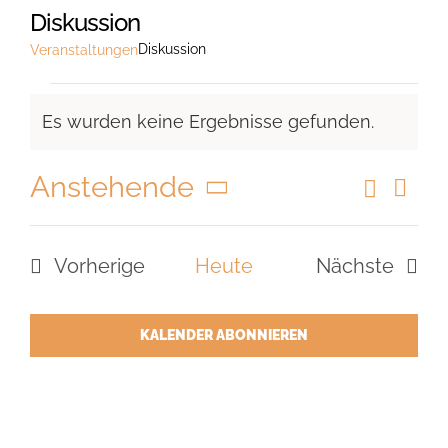
Diskussion
Diskussion
Veranstaltungen
Veranstaltungen
Es wurden keine Ergebnisse gefunden.
Hinweis
Anstehende
Suche
Vera
Veranst
Liste
Ansi
Datum
Suche
Navi
wählen.
Vorherige
Heute
Nächste
und
Veranstaltungen
Veranstal
Ansicht
Navigat
KALENDER ABONNIEREN