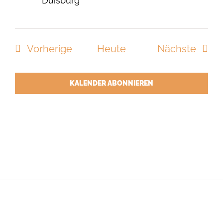
Duisburg
Veranstaltungen
Veran
Vorherige
Heute
Nächste
KALENDER ABONNIEREN