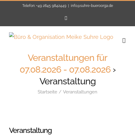
Zum
Telefon: +49 2845 9842449
|
info@suhre-bueroorga.de
Inhalt
E-
Mail
springen
Veranstaltungen für
07.08.2026 - 07.08.2026
›
Veranstaltung
Startseite
Veranstaltungen
Veranstaltung