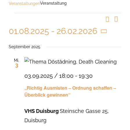
Veranstaltung
Veranstaltungen
Veranstaltungen
Suche
Vera
Veranst
Liste
Ansi
01.08.2025
 - 
26.02.2026
Suche
Navi
Datum
und
wählen.
September 2025
Ansicht
Mi.
Navigat
3
03.09.2025 / 18:00
-
19:30
„Richtig Ausmisten – Ordnung schaffen –
Überblick gewinnen“
VHS Duisburg
Steinsche Gasse 25,
Duisburg