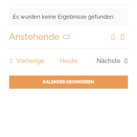
Veranstaltungen
Es wurden keine Ergebnisse gefunden.
Hinweis
Anstehende
Suche
Vera
Veranst
Liste
Ansi
Datum
Suche
Navi
wählen.
Veranstaltungen
Vorherige
Heute
Nächste
und
Veranstal
Ansicht
Navigat
KALENDER ABONNIEREN