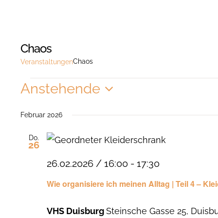
Chaos
Chaos
Veranstaltungen
Veranstaltungen
Anstehende
Datum
wählen.
Februar 2026
Do.
26
26.02.2026 / 16:00
-
17:30
Wie organisiere ich meinen Alltag | Teil 4 – Kl
VHS Duisburg
Steinsche Gasse 25, Duisb