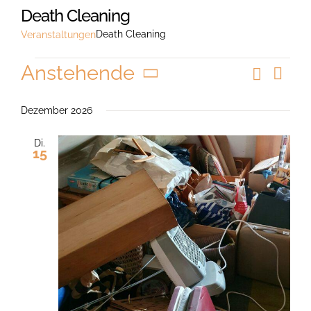
Death Cleaning
Death Cleaning
Veranstaltungen
Veranstaltungen
Anstehende
Suche
Vera
Veranst
Liste
Ansi
Datum
Suche
Navi
wählen.
Dezember 2026
und
Di.
Ansicht
15
Navigat