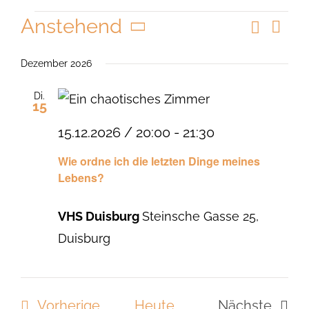
Veranstaltungen
Anstehend
Suche
Vera
Veranst
Liste
Ansi
Datum
Suche
Navi
wählen.
Dezember 2026
und
Di.
Ansicht
15
Navigat
15.12.2026 / 20:00
-
21:30
Wie ordne ich die letzten Dinge meines
Lebens?
VHS Duisburg
Steinsche Gasse 25,
Duisburg
Veranstaltungen
Vorherige
Heute
Nächste