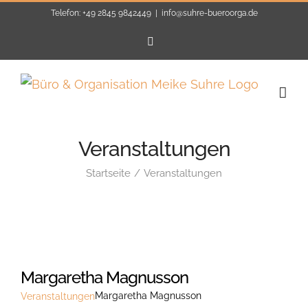
Zum
Telefon: +49 2845 9842449
|
info@suhre-bueroorga.de
Inhalt
E-
Mail
springen
Veranstaltungen
Startseite
Veranstaltungen
Margaretha Magnusson
Margaretha Magnusson
Veranstaltungen