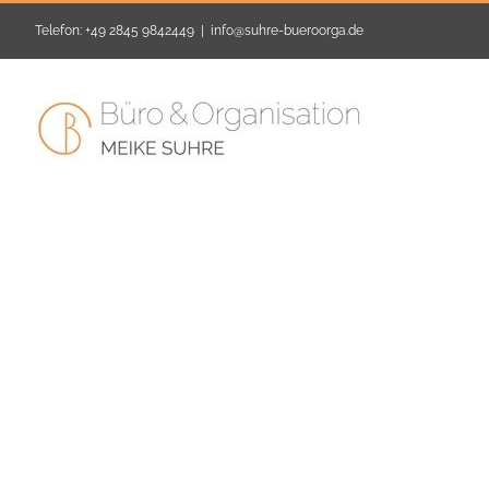
Zum
Telefon: +49 2845 9842449
|
info@suhre-bueroorga.de
Inhalt
springen