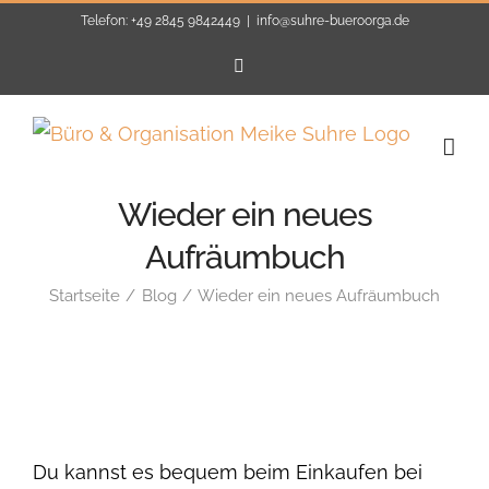
Zum
Telefon: +49 2845 9842449
|
info@suhre-bueroorga.de
Inhalt
E-
Mail
springen
Wieder ein neues
Aufräumbuch
Startseite
Blog
Wieder ein neues Aufräumbuch
Du kannst es bequem beim Einkaufen bei