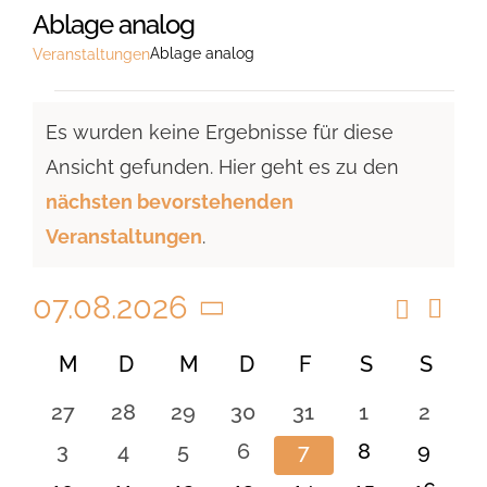
Ablage analog
Ablage analog
Veranstaltungen
Veranstaltungen
Es wurden keine Ergebnisse für diese
Ansicht gefunden. Hier geht es zu den
Hinweis
nächsten bevorstehenden
Veranstaltungen
.
07.08.2026
Suche
Vera
Veranst
Monat
Ansi
Datum
Suche
Kalender
M
MONTAG
D
DIENSTAG
M
MITTWOCH
D
DONNERSTAG
F
FREITAG
S
SAMSTAG
S
SON
Navi
wählen.
und
von
0
0
0
0
0
0
0
27
28
29
30
31
1
2
Ansicht
Veranstaltungen
Veranstaltungen
Veranstaltungen
Veranstaltungen
Veranstaltungen
Veranstaltungen
Veranstaltu
Verans
0
0
0
0
0
0
0
3
4
5
6
7
8
9
Navigat
Veranstaltungen
Veranstaltungen
Veranstaltungen
Veranstaltungen
Veranstaltungen
Veranstaltu
Verans