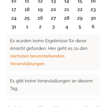
0
0
0
0
0
0
0
10
11
12
13
14
15
16
Veranstaltungen
Veranstaltungen
Veranstaltungen
Veranstaltungen
Veranstaltungen
Veranstaltu
Verans
0
0
0
0
0
0
0
17
18
19
20
21
22
23
Veranstaltungen
Veranstaltungen
Veranstaltungen
Veranstaltungen
Veranstaltungen
Veranstaltun
Verans
0
0
0
0
0
0
0
24
25
26
27
28
29
30
Veranstaltungen
Veranstaltungen
Veranstaltungen
Veranstaltungen
Veranstaltungen
Veranstaltun
Verans
0
0
0
0
0
0
0
31
1
2
3
4
5
6
Veranstaltungen
Veranstaltungen
Veranstaltungen
Veranstaltungen
Veranstaltungen
Veranstaltu
Verans
Es wurden keine Ergebnisse für diese
Ansicht gefunden. Hier geht es zu den
Hinweis
nächsten bevorstehenden
Veranstaltungen
.
Es gibt keine Veranstaltungen an diesem
Hinweis
Tag.