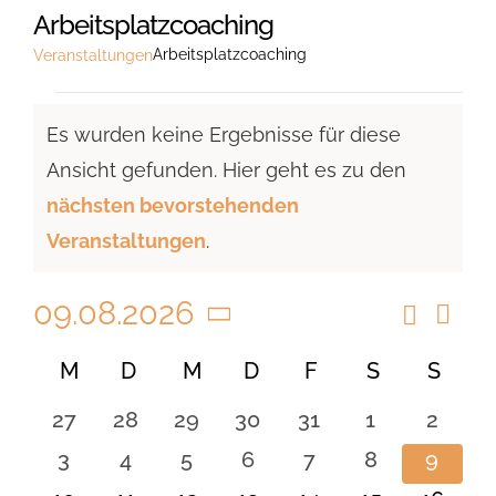
Arbeitsplatzcoaching
Arbeitsplatzcoaching
Veranstaltungen
Veranstaltungen
Es wurden keine Ergebnisse für diese
Ansicht gefunden. Hier geht es zu den
Hinweis
nächsten bevorstehenden
Veranstaltungen
.
09.08.2026
Suche
Vera
Veranst
Monat
Ansi
Datum
Suche
Kalender
M
MONTAG
D
DIENSTAG
M
MITTWOCH
D
DONNERSTAG
F
FREITAG
S
SAMSTAG
S
SON
Navi
wählen.
und
von
0
0
0
0
0
0
0
27
28
29
30
31
1
2
Ansicht
Veranstaltungen
Veranstaltungen
Veranstaltungen
Veranstaltungen
Veranstaltungen
Veranstaltungen
Veranstaltu
Verans
0
0
0
0
0
0
0
3
4
5
6
7
8
9
Navigat
Veranstaltungen
Veranstaltungen
Veranstaltungen
Veranstaltungen
Veranstaltungen
Veranstaltu
Verans