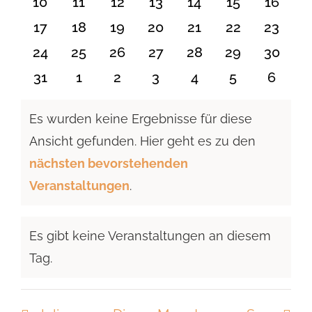
0
0
0
0
0
0
0
10
11
12
13
14
15
16
Veranstaltungen
Veranstaltungen
Veranstaltungen
Veranstaltungen
Veranstaltungen
Veranstaltu
Verans
0
0
0
0
0
0
0
17
18
19
20
21
22
23
Veranstaltungen
Veranstaltungen
Veranstaltungen
Veranstaltungen
Veranstaltungen
Veranstaltun
Verans
0
0
0
0
0
0
0
24
25
26
27
28
29
30
Veranstaltungen
Veranstaltungen
Veranstaltungen
Veranstaltungen
Veranstaltungen
Veranstaltun
Verans
0
0
0
0
0
0
0
31
1
2
3
4
5
6
Veranstaltungen
Veranstaltungen
Veranstaltungen
Veranstaltungen
Veranstaltungen
Veranstaltu
Verans
Es wurden keine Ergebnisse für diese
Ansicht gefunden. Hier geht es zu den
Hinweis
nächsten bevorstehenden
Veranstaltungen
.
Es gibt keine Veranstaltungen an diesem
Hinweis
Tag.