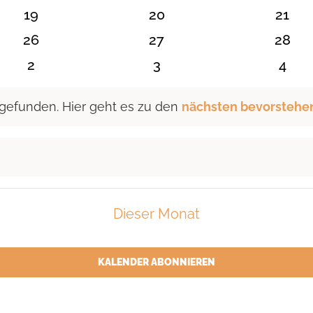
n
Veranstaltungen
Veranstaltungen
Veran
0
0
0
19
20
21
n
Veranstaltungen
Veranstaltungen
Veran
0
0
0
26
27
28
n
Veranstaltungen
Veranstaltungen
Veran
0
0
0
2
3
4
en
Veranstaltungen
Veranstaltungen
Vera
 gefunden. Hier geht es zu den
nächsten bevorstehe
Dieser Monat
KALENDER ABONNIEREN