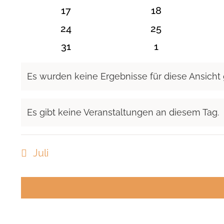
Veranstaltungen
Veranstaltunge
0
0
17
18
Veranstaltungen
Veranstaltunge
0
0
24
25
Veranstaltungen
Veranstaltunge
0
0
31
1
Veranstaltungen
Veranstaltung
Es wurden keine Ergebnisse für diese Ansicht
Hinweis
Es gibt keine Veranstaltungen an diesem Tag.
Hinweis
Juli