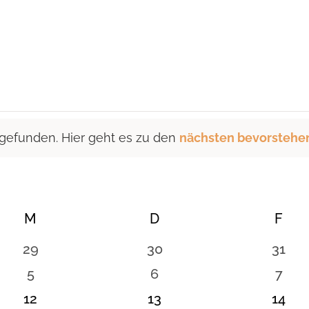
 gefunden. Hier geht es zu den
nächsten bevorstehe
M
MITTWOCH
D
DONNERSTAG
F
FRE
0
0
0
29
30
31
n
Veranstaltungen
Veranstaltungen
Veran
0
0
0
5
6
7
en
Veranstaltungen
Veranstaltungen
Vera
0
0
0
12
13
14