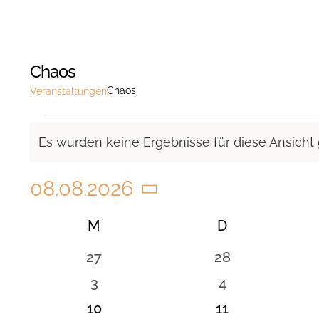
Chaos
Chaos
Veranstaltungen
Veranstaltungen
Es wurden keine Ergebnisse für diese Ansicht
Hinweis
08.08.2026
Datum
Kalender
M
MONTAG
D
DIENSTAG
wählen.
von
0
0
27
28
Veranstaltungen
Veranstaltungen
Veranstaltunge
0
0
3
4
Veranstaltungen
Veranstaltung
0
0
10
11