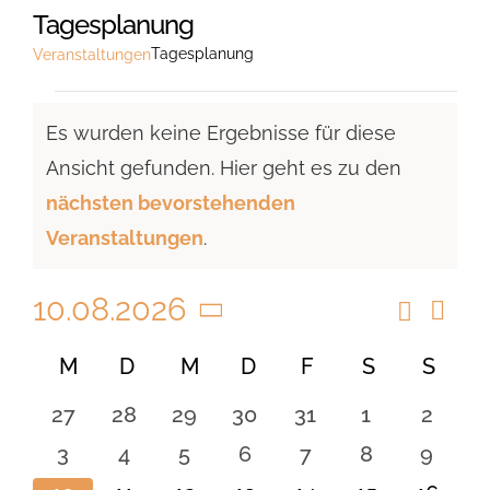
Tagesplanung
Tagesplanung
Veranstaltungen
Veranstaltungen
Es wurden keine Ergebnisse für diese
Ansicht gefunden. Hier geht es zu den
Hinweis
nächsten bevorstehenden
Veranstaltungen
.
10.08.2026
Suche
Vera
Veranst
Monat
Ansi
Datum
Suche
Kalender
M
MONTAG
D
DIENSTAG
M
MITTWOCH
D
DONNERSTAG
F
FREITAG
S
SAMSTAG
S
SON
Navi
wählen.
und
von
0
0
0
0
0
0
0
27
28
29
30
31
1
2
Ansicht
Veranstaltungen
Veranstaltungen
Veranstaltungen
Veranstaltungen
Veranstaltungen
Veranstaltungen
Veranstaltu
Verans
0
0
0
0
0
0
0
3
4
5
6
7
8
9
Navigat
Veranstaltungen
Veranstaltungen
Veranstaltungen
Veranstaltungen
Veranstaltungen
Veranstaltu
Verans