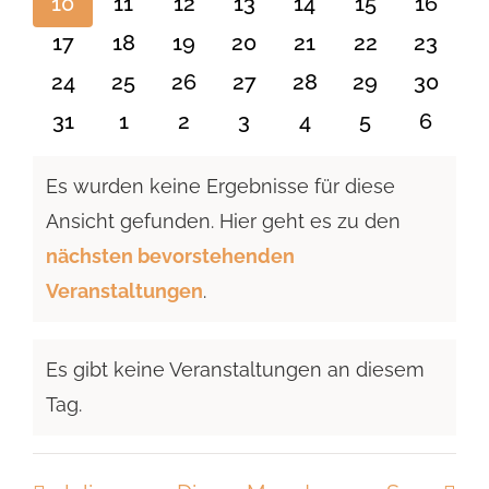
0
0
0
0
0
0
0
10
11
12
13
14
15
16
Veranstaltungen
Veranstaltungen
Veranstaltungen
Veranstaltungen
Veranstaltungen
Veranstaltu
Verans
0
0
0
0
0
0
0
17
18
19
20
21
22
23
Veranstaltungen
Veranstaltungen
Veranstaltungen
Veranstaltungen
Veranstaltungen
Veranstaltun
Verans
0
0
0
0
0
0
0
24
25
26
27
28
29
30
Veranstaltungen
Veranstaltungen
Veranstaltungen
Veranstaltungen
Veranstaltungen
Veranstaltun
Verans
0
0
0
0
0
0
0
31
1
2
3
4
5
6
Veranstaltungen
Veranstaltungen
Veranstaltungen
Veranstaltungen
Veranstaltungen
Veranstaltu
Verans
Es wurden keine Ergebnisse für diese
Ansicht gefunden. Hier geht es zu den
Hinweis
nächsten bevorstehenden
Veranstaltungen
.
Es gibt keine Veranstaltungen an diesem
Hinweis
Tag.