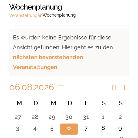
Wochenplanung
Wochenplanung
Veranstaltungen
Veranstaltungen
Es wurden keine Ergebnisse für diese
Ansicht gefunden. Hier geht es zu den
Hinweis
nächsten bevorstehenden
Veranstaltungen
.
06.08.2026
Suche
Vera
Veranst
Monat
Ansi
Datum
Suche
Kalender
M
MONTAG
D
DIENSTAG
M
MITTWOCH
D
DONNERSTAG
F
FREITAG
S
SAMSTAG
S
SON
Navi
wählen.
und
von
0
0
0
0
0
0
0
27
28
29
30
31
1
2
Ansicht
Veranstaltungen
Veranstaltungen
Veranstaltungen
Veranstaltungen
Veranstaltungen
Veranstaltungen
Veranstaltu
Verans
0
0
0
0
0
0
0
3
4
5
6
7
8
9
Navigat
Veranstaltungen
Veranstaltungen
Veranstaltungen
Veranstaltungen
Veranstaltungen
Veranstaltu
Verans