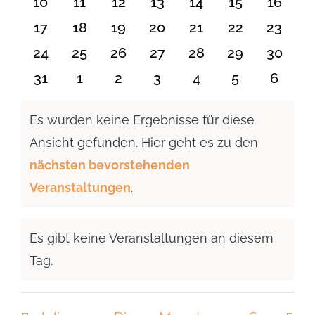
0
0
0
0
0
0
0
10
11
12
13
14
15
16
Veranstaltungen
Veranstaltungen
Veranstaltungen
Veranstaltungen
Veranstaltungen
Veranstaltu
Verans
0
0
0
0
0
0
0
17
18
19
20
21
22
23
Veranstaltungen
Veranstaltungen
Veranstaltungen
Veranstaltungen
Veranstaltungen
Veranstaltun
Verans
0
0
0
0
0
0
0
24
25
26
27
28
29
30
Veranstaltungen
Veranstaltungen
Veranstaltungen
Veranstaltungen
Veranstaltungen
Veranstaltun
Verans
0
0
0
0
0
0
0
31
1
2
3
4
5
6
Veranstaltungen
Veranstaltungen
Veranstaltungen
Veranstaltungen
Veranstaltungen
Veranstaltu
Verans
Es wurden keine Ergebnisse für diese
Ansicht gefunden. Hier geht es zu den
Hinweis
nächsten bevorstehenden
Veranstaltungen
.
Es gibt keine Veranstaltungen an diesem
Hinweis
Tag.