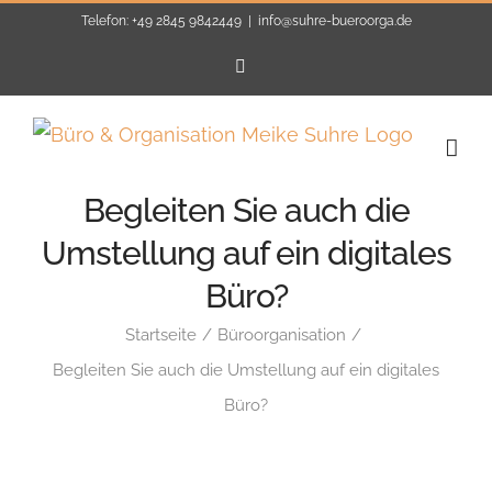
Zum
Telefon: +49 2845 9842449
|
info@suhre-bueroorga.de
Inhalt
E-
Mail
springen
Begleiten Sie auch die
Umstellung auf ein digitales
Büro?
Startseite
Büroorganisation
Begleiten Sie auch die Umstellung auf ein digitales
Büro?