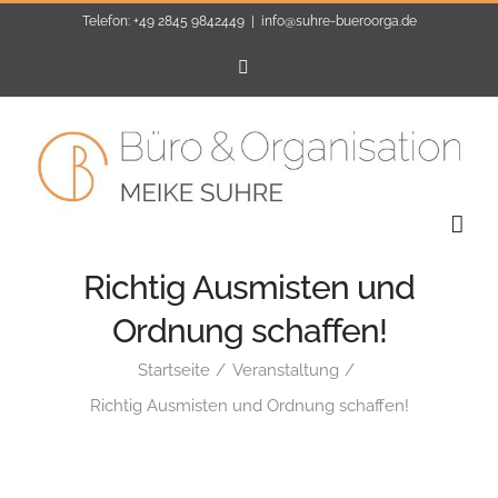
Zum
Telefon: +49 2845 9842449
|
info@suhre-bueroorga.de
Inhalt
E-
Mail
springen
Richtig Ausmisten und
Ordnung schaffen!
Startseite
Veranstaltung
Richtig Ausmisten und Ordnung schaffen!