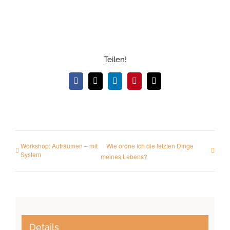
Teilen!
Facebook
X
LinkedIn
Pinterest
E-
Mail
Workshop: Aufräumen – mit
Wie ordne ich die letzten Dinge
System
meines Lebens?
Details