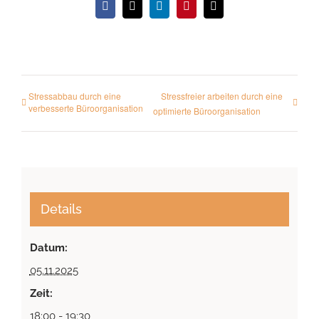
Facebook
X
LinkedIn
Pinterest
E-
Mail
Stressabbau durch eine
Stressfreier arbeiten durch eine
verbesserte Büroorganisation
optimierte Büroorganisation
Details
Datum:
05.11.2025
Zeit:
18:00 - 19:30