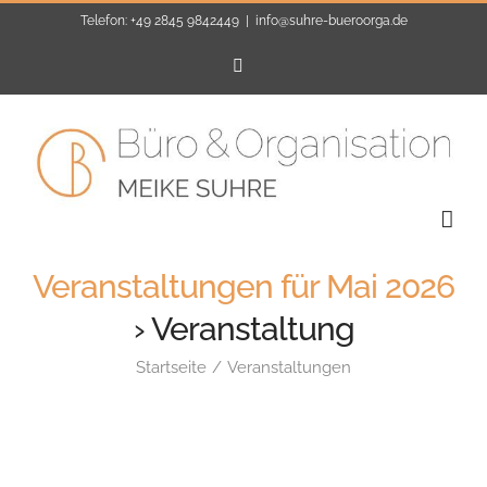
Zum
Telefon: +49 2845 9842449
|
info@suhre-bueroorga.de
Inhalt
E-
Mail
springen
Veranstaltungen für Mai 2026
› Veranstaltung
Startseite
Veranstaltungen