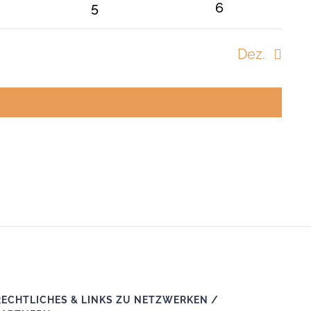
staltungen
Veranstaltungen
Veranstaltung
0
0
5
6
nstaltungen
Veranstaltungen
Veranstaltung
Dez.
RECHTLICHES & LINKS ZU NETZWERKEN /