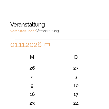
Veranstaltung
Veranstaltung
Veranstaltungen
Veranstaltungen
01.11.2026
Datum
Kalender
M
MONTAG
D
DIENSTAG
wählen.
von
0
0
26
27
Veranstaltungen
Veranstaltungen
Veranstaltunge
0
0
2
3
Veranstaltungen
Veranstaltung
0
0
9
10
Veranstaltungen
Veranstaltunge
0
0
16
17
Veranstaltungen
Veranstaltunge
0
0
23
24