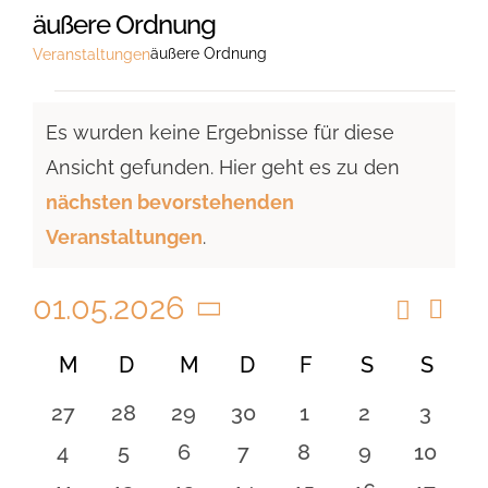
äußere Ordnung
äußere Ordnung
Veranstaltungen
Veranstaltungen
Es wurden keine Ergebnisse für diese
Ansicht gefunden. Hier geht es zu den
Hinweis
nächsten bevorstehenden
Veranstaltungen
.
01.05.2026
Suche
Vera
Veranst
Monat
Ansi
Datum
Suche
Kalender
M
MONTAG
D
DIENSTAG
M
MITTWOCH
D
DONNERSTAG
F
FREITAG
S
SAMSTAG
S
SON
Navi
wählen.
und
von
0
0
0
0
0
0
0
27
28
29
30
1
2
3
Ansicht
Veranstaltungen
Veranstaltungen
Veranstaltungen
Veranstaltungen
Veranstaltungen
Veranstaltungen
Veranstaltu
Verans
0
0
0
0
0
0
0
4
5
6
7
8
9
10
Navigat
Veranstaltungen
Veranstaltungen
Veranstaltungen
Veranstaltungen
Veranstaltungen
Veranstaltu
Verans