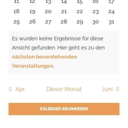
0
0
0
0
0
0
0
11
12
13
14
15
16
17
Veranstaltungen
Veranstaltungen
Veranstaltungen
Veranstaltungen
Veranstaltungen
Veranstaltu
Verans
0
0
0
0
0
0
0
18
19
20
21
22
23
24
Veranstaltungen
Veranstaltungen
Veranstaltungen
Veranstaltungen
Veranstaltungen
Veranstaltun
Verans
0
0
0
0
0
0
0
25
26
27
28
29
30
31
Veranstaltungen
Veranstaltungen
Veranstaltungen
Veranstaltungen
Veranstaltungen
Veranstaltun
Verans
Es wurden keine Ergebnisse für diese
Ansicht gefunden. Hier geht es zu den
Hinweis
nächsten bevorstehenden
Veranstaltungen
.
Apr.
Dieser Monat
Juni
KALENDER ABONNIEREN