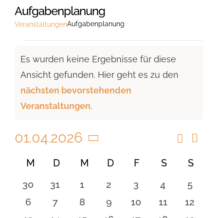
Aufgabenplanung
Aufgabenplanung
Veranstaltungen
Veranstaltungen
Es wurden keine Ergebnisse für diese
Ansicht gefunden. Hier geht es zu den
Hinweis
nächsten bevorstehenden
Veranstaltungen
.
01.04.2026
Suche
Vera
Veranst
Monat
Ansi
Datum
Suche
Kalender
M
MONTAG
D
DIENSTAG
M
MITTWOCH
D
DONNERSTAG
F
FREITAG
S
SAMSTAG
S
SON
Navi
wählen.
und
von
0
0
0
0
0
0
0
30
31
1
2
3
4
5
Ansicht
Veranstaltungen
Veranstaltungen
Veranstaltungen
Veranstaltungen
Veranstaltungen
Veranstaltungen
Veranstaltu
Verans
0
0
0
0
0
0
0
6
7
8
9
10
11
12
Navigat
Veranstaltungen
Veranstaltungen
Veranstaltungen
Veranstaltungen
Veranstaltungen
Veranstaltu
Verans