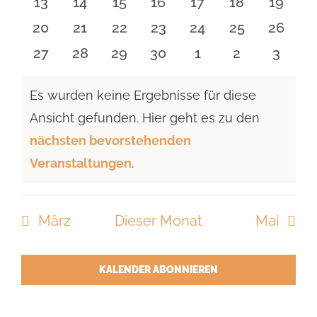
0
0
0
0
0
0
0
13
14
15
16
17
18
19
Veranstaltungen
Veranstaltungen
Veranstaltungen
Veranstaltungen
Veranstaltungen
Veranstaltu
Verans
0
0
0
0
0
0
0
20
21
22
23
24
25
26
Veranstaltungen
Veranstaltungen
Veranstaltungen
Veranstaltungen
Veranstaltungen
Veranstaltun
Verans
0
0
0
0
0
0
0
27
28
29
30
1
2
3
Veranstaltungen
Veranstaltungen
Veranstaltungen
Veranstaltungen
Veranstaltungen
Veranstaltu
Verans
Es wurden keine Ergebnisse für diese
Ansicht gefunden. Hier geht es zu den
Hinweis
nächsten bevorstehenden
Veranstaltungen
.
März
Dieser Monat
Mai
KALENDER ABONNIEREN