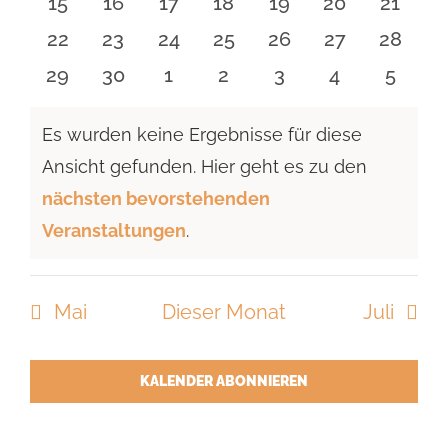
0
0
0
0
0
0
0
15
16
17
18
19
20
21
Veranstaltungen
Veranstaltungen
Veranstaltungen
Veranstaltungen
Veranstaltungen
Veranstaltun
Verans
0
0
0
0
0
0
0
22
23
24
25
26
27
28
Veranstaltungen
Veranstaltungen
Veranstaltungen
Veranstaltungen
Veranstaltungen
Veranstaltun
Verans
0
0
0
0
0
0
0
29
30
1
2
3
4
5
Veranstaltungen
Veranstaltungen
Veranstaltungen
Veranstaltungen
Veranstaltungen
Veranstaltu
Verans
Es wurden keine Ergebnisse für diese
Ansicht gefunden. Hier geht es zu den
Hinweis
nächsten bevorstehenden
Veranstaltungen
.
Mai
Dieser Monat
Juli
KALENDER ABONNIEREN