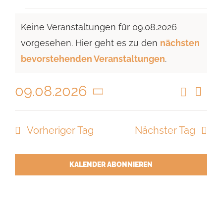
Veranstaltungen
Keine Veranstaltungen für 09.08.2026
für
vorgesehen. Hier geht es zu den
nächsten
09.08.2026
Hinweis
bevorstehenden Veranstaltungen
.
09.08.2026
Suche
Vera
Veranst
Tag
Ansi
Datum
Suche
Navi
wählen.
Vorheriger Tag
Nächster Tag
und
Ansicht
Navigat
KALENDER ABONNIEREN