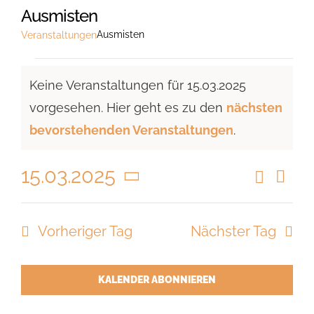
Ausmisten
Ausmisten
Veranstaltungen
Veranstaltungen
Keine Veranstaltungen für 15.03.2025
für
vorgesehen. Hier geht es zu den
nächsten
15.03.2025
Hinweis
bevorstehenden Veranstaltungen
.
15.03.2025
Suche
Vera
Veranst
Tag
Ansi
Datum
Suche
Navi
wählen.
Vorheriger Tag
Nächster Tag
und
Ansicht
Navigat
KALENDER ABONNIEREN