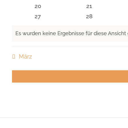
Veranstaltungen
Veranstaltunge
0
0
20
21
Veranstaltungen
Veranstaltunge
0
0
27
28
Veranstaltungen
Veranstaltunge
Es wurden keine Ergebnisse für diese Ansicht
Hinweis
März