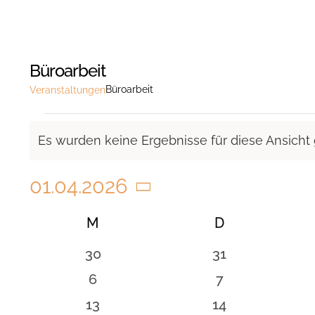
Büroarbeit
Büroarbeit
Veranstaltungen
Veranstaltungen
Es wurden keine Ergebnisse für diese Ansicht
Hinweis
01.04.2026
Datum
Kalender
M
MONTAG
D
DIENSTAG
wählen.
von
0
0
30
31
Veranstaltungen
Veranstaltungen
Veranstaltunge
0
0
6
7
Veranstaltungen
Veranstaltung
0
0
13
14