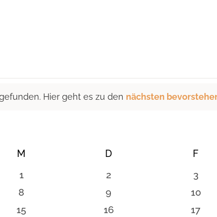
 gefunden. Hier geht es zu den
nächsten bevorstehe
M
MITTWOCH
D
DONNERSTAG
F
FRE
0
0
0
1
2
3
n
Veranstaltungen
Veranstaltungen
Vera
0
0
0
8
9
10
en
Veranstaltungen
Veranstaltungen
Veran
0
0
0
15
16
17