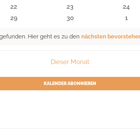
n
Veranstaltungen
Veranstaltungen
Veran
0
0
0
22
23
24
n
Veranstaltungen
Veranstaltungen
Veran
0
0
0
29
30
1
n
Veranstaltungen
Veranstaltungen
Vera
 gefunden. Hier geht es zu den
nächsten bevorstehe
Dieser Monat
KALENDER ABONNIEREN