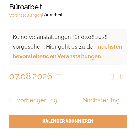
Büroarbeit
Büroarbeit
Veranstaltungen
Veranstaltungen
Keine Veranstaltungen für 07.08.2026
für
vorgesehen. Hier geht es zu den
nächsten
07.08.2026
Hinweis
bevorstehenden Veranstaltungen
.
07.08.2026
Suche
Vera
Veranst
Tag
Ansi
Datum
Suche
Navi
wählen.
Vorheriger Tag
Nächster Tag
und
Ansicht
Navigat
KALENDER ABONNIEREN