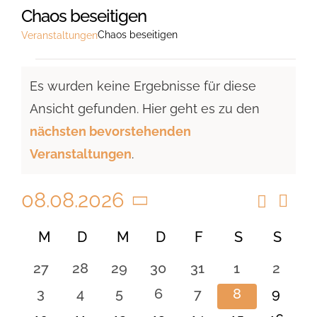
Chaos beseitigen
Chaos beseitigen
Veranstaltungen
Veranstaltungen
Es wurden keine Ergebnisse für diese
Ansicht gefunden. Hier geht es zu den
Hinweis
nächsten bevorstehenden
Veranstaltungen
.
08.08.2026
Suche
Vera
Veranst
Monat
Ansi
Datum
Suche
Kalender
M
MONTAG
D
DIENSTAG
M
MITTWOCH
D
DONNERSTAG
F
FREITAG
S
SAMSTAG
S
SON
Navi
wählen.
und
von
0
0
0
0
0
0
0
27
28
29
30
31
1
2
Ansicht
Veranstaltungen
Veranstaltungen
Veranstaltungen
Veranstaltungen
Veranstaltungen
Veranstaltungen
Veranstaltu
Verans
0
0
0
0
0
0
0
3
4
5
6
7
8
9
Navigat
Veranstaltungen
Veranstaltungen
Veranstaltungen
Veranstaltungen
Veranstaltungen
Veranstaltu
Verans