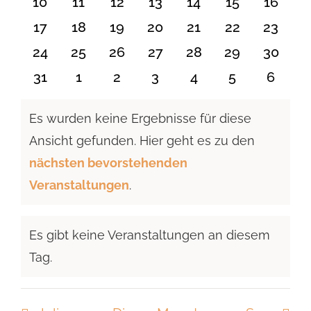
0
0
0
0
0
0
0
10
11
12
13
14
15
16
Veranstaltungen
Veranstaltungen
Veranstaltungen
Veranstaltungen
Veranstaltungen
Veranstaltu
Verans
0
0
0
0
0
0
0
17
18
19
20
21
22
23
Veranstaltungen
Veranstaltungen
Veranstaltungen
Veranstaltungen
Veranstaltungen
Veranstaltun
Verans
0
0
0
0
0
0
0
24
25
26
27
28
29
30
Veranstaltungen
Veranstaltungen
Veranstaltungen
Veranstaltungen
Veranstaltungen
Veranstaltun
Verans
0
0
0
0
0
0
0
31
1
2
3
4
5
6
Veranstaltungen
Veranstaltungen
Veranstaltungen
Veranstaltungen
Veranstaltungen
Veranstaltu
Verans
Es wurden keine Ergebnisse für diese
Ansicht gefunden. Hier geht es zu den
Hinweis
nächsten bevorstehenden
Veranstaltungen
.
Es gibt keine Veranstaltungen an diesem
Hinweis
Tag.