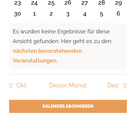
0
0
0
0
0
0
0
23
24
25
26
27
28
29
Veranstaltungen
Veranstaltungen
Veranstaltungen
Veranstaltungen
Veranstaltungen
Veranstaltun
Verans
0
0
0
0
0
0
0
30
1
2
3
4
5
6
Veranstaltungen
Veranstaltungen
Veranstaltungen
Veranstaltungen
Veranstaltungen
Veranstaltu
Verans
Es wurden keine Ergebnisse für diese
Ansicht gefunden. Hier geht es zu den
Hinweis
nächsten bevorstehenden
Veranstaltungen
.
Okt.
Dieser Monat
Dez.
KALENDER ABONNIEREN