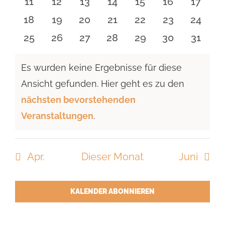
0
0
0
0
0
0
0
11
12
13
14
15
16
17
Veranstaltungen
Veranstaltungen
Veranstaltungen
Veranstaltungen
Veranstaltungen
Veranstaltu
Verans
0
0
0
0
0
0
0
18
19
20
21
22
23
24
Veranstaltungen
Veranstaltungen
Veranstaltungen
Veranstaltungen
Veranstaltungen
Veranstaltun
Verans
0
0
0
0
0
0
0
25
26
27
28
29
30
31
Veranstaltungen
Veranstaltungen
Veranstaltungen
Veranstaltungen
Veranstaltungen
Veranstaltun
Verans
Es wurden keine Ergebnisse für diese
Ansicht gefunden. Hier geht es zu den
Hinweis
nächsten bevorstehenden
Veranstaltungen
.
Apr.
Dieser Monat
Juni
KALENDER ABONNIEREN