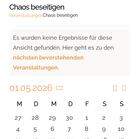
Chaos beseitigen
Chaos beseitigen
Veranstaltungen
Veranstaltungen
Es wurden keine Ergebnisse für diese
Ansicht gefunden. Hier geht es zu den
Hinweis
nächsten bevorstehenden
Veranstaltungen
.
01.05.2026
Suche
Vera
Veranst
Monat
Ansi
Datum
Suche
Kalender
M
MONTAG
D
DIENSTAG
M
MITTWOCH
D
DONNERSTAG
F
FREITAG
S
SAMSTAG
S
SON
Navi
wählen.
und
von
0
0
0
0
0
0
0
27
28
29
30
1
2
3
Ansicht
Veranstaltungen
Veranstaltungen
Veranstaltungen
Veranstaltungen
Veranstaltungen
Veranstaltungen
Veranstaltu
Verans
0
0
0
0
0
0
0
4
5
6
7
8
9
10
Navigat
Veranstaltungen
Veranstaltungen
Veranstaltungen
Veranstaltungen
Veranstaltungen
Veranstaltu
Verans