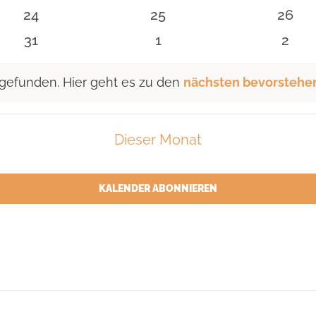
n
Veranstaltungen
Veranstaltungen
Veran
0
0
0
24
25
26
n
Veranstaltungen
Veranstaltungen
Veran
0
0
0
31
1
2
n
Veranstaltungen
Veranstaltungen
Vera
 gefunden. Hier geht es zu den
nächsten bevorstehe
Dieser Monat
KALENDER ABONNIEREN