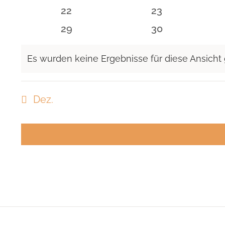
Veranstaltungen
Veranstaltunge
0
0
22
23
Veranstaltungen
Veranstaltunge
0
0
29
30
Veranstaltungen
Veranstaltunge
Es wurden keine Ergebnisse für diese Ansicht
Hinweis
Dez.