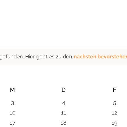
 gefunden. Hier geht es zu den
nächsten bevorstehe
M
MITTWOCH
D
DONNERSTAG
F
FRE
0
0
0
3
4
5
en
Veranstaltungen
Veranstaltungen
Vera
0
0
0
10
11
12
en
Veranstaltungen
Veranstaltungen
Veran
0
0
0
17
18
19