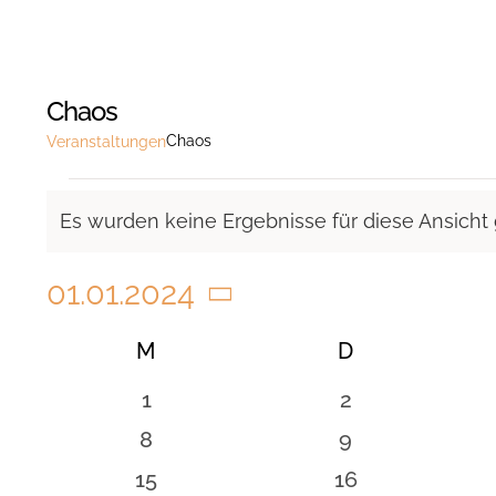
Chaos
Chaos
Veranstaltungen
Veranstaltungen
Es wurden keine Ergebnisse für diese Ansicht
Hinweis
01.01.2024
Datum
Kalender
M
MONTAG
D
DIENSTAG
wählen.
von
0
0
1
2
Veranstaltungen
Veranstaltungen
Veranstaltung
0
0
8
9
Veranstaltungen
Veranstaltung
0
0
15
16