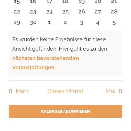
0
0
0
0
0
0
0
15
16
17
18
19
20
21
Veranstaltungen
Veranstaltungen
Veranstaltungen
Veranstaltungen
Veranstaltungen
Veranstaltun
Verans
0
0
0
0
0
0
0
22
23
24
25
26
27
28
Veranstaltungen
Veranstaltungen
Veranstaltungen
Veranstaltungen
Veranstaltungen
Veranstaltun
Verans
0
0
0
0
0
0
0
29
30
1
2
3
4
5
Veranstaltungen
Veranstaltungen
Veranstaltungen
Veranstaltungen
Veranstaltungen
Veranstaltu
Verans
Es wurden keine Ergebnisse für diese
Ansicht gefunden. Hier geht es zu den
Hinweis
nächsten bevorstehenden
Veranstaltungen
.
März
Dieser Monat
Mai
KALENDER ABONNIEREN