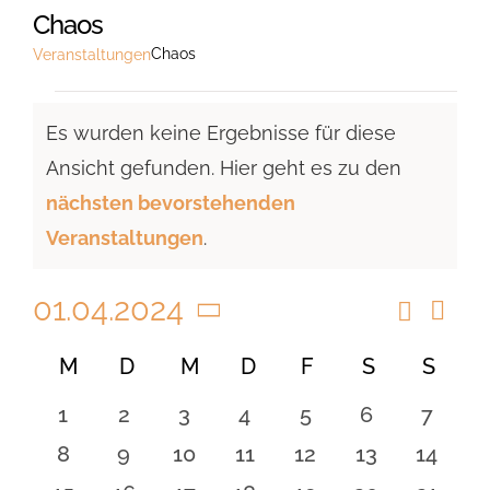
Chaos
Chaos
Veranstaltungen
Veranstaltungen
Es wurden keine Ergebnisse für diese
Ansicht gefunden. Hier geht es zu den
Hinweis
nächsten bevorstehenden
Veranstaltungen
.
01.04.2024
Suche
Vera
Veranst
Monat
Ansi
Datum
Suche
Kalender
M
MONTAG
D
DIENSTAG
M
MITTWOCH
D
DONNERSTAG
F
FREITAG
S
SAMSTAG
S
SON
Navi
wählen.
und
von
0
0
0
0
0
0
0
1
2
3
4
5
6
7
Ansicht
Veranstaltungen
Veranstaltungen
Veranstaltungen
Veranstaltungen
Veranstaltungen
Veranstaltungen
Veranstaltu
Verans
0
0
0
0
0
0
0
8
9
10
11
12
13
14
Navigat
Veranstaltungen
Veranstaltungen
Veranstaltungen
Veranstaltungen
Veranstaltungen
Veranstaltu
Verans