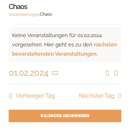
Chaos
Chaos
Veranstaltungen
Veranstaltungen
Keine Veranstaltungen für 01.02.2024
für
vorgesehen. Hier geht es zu den
nächsten
01.02.2024
Hinweis
bevorstehenden Veranstaltungen
.
01.02.2024
Suche
Vera
Veranst
Tag
Ansi
Datum
Suche
Navi
wählen.
Vorheriger Tag
Nächster Tag
und
Ansicht
Navigat
KALENDER ABONNIEREN