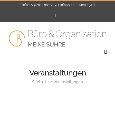
Zum
Telefon: +49 2845 9842449
|
info@suhre-bueroorga.de
Inhalt
E-
Mail
springen
Veranstaltungen
Startseite
Veranstaltungen