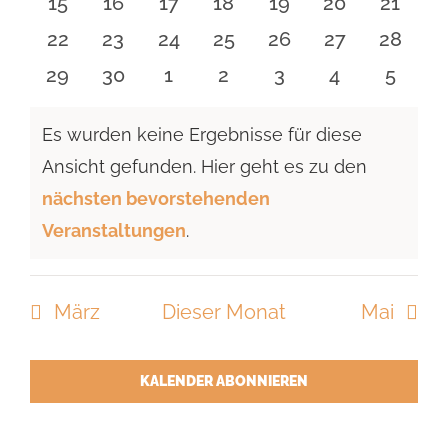
0
0
0
0
0
0
0
15
16
17
18
19
20
21
Veranstaltungen
Veranstaltungen
Veranstaltungen
Veranstaltungen
Veranstaltungen
Veranstaltun
Verans
0
0
0
0
0
0
0
22
23
24
25
26
27
28
Veranstaltungen
Veranstaltungen
Veranstaltungen
Veranstaltungen
Veranstaltungen
Veranstaltun
Verans
0
0
0
0
0
0
0
29
30
1
2
3
4
5
Veranstaltungen
Veranstaltungen
Veranstaltungen
Veranstaltungen
Veranstaltungen
Veranstaltu
Verans
Es wurden keine Ergebnisse für diese
Ansicht gefunden. Hier geht es zu den
Hinweis
nächsten bevorstehenden
Veranstaltungen
.
März
Dieser Monat
Mai
KALENDER ABONNIEREN