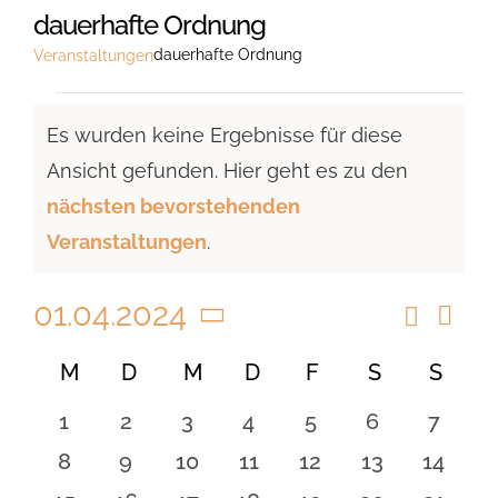
dauerhafte Ordnung
dauerhafte Ordnung
Veranstaltungen
Veranstaltungen
Es wurden keine Ergebnisse für diese
Ansicht gefunden. Hier geht es zu den
Hinweis
nächsten bevorstehenden
Veranstaltungen
.
01.04.2024
Suche
Vera
Veranst
Monat
Ansi
Datum
Suche
Kalender
M
MONTAG
D
DIENSTAG
M
MITTWOCH
D
DONNERSTAG
F
FREITAG
S
SAMSTAG
S
SON
Navi
wählen.
und
von
0
0
0
0
0
0
0
1
2
3
4
5
6
7
Ansicht
Veranstaltungen
Veranstaltungen
Veranstaltungen
Veranstaltungen
Veranstaltungen
Veranstaltungen
Veranstaltu
Verans
0
0
0
0
0
0
0
8
9
10
11
12
13
14
Navigat
Veranstaltungen
Veranstaltungen
Veranstaltungen
Veranstaltungen
Veranstaltungen
Veranstaltu
Verans