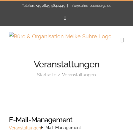
Zum
Telefon: +49 2845 9842449
|
info@suhre-bueroorga.de
Inhalt
E-
Mail
springen
Veranstaltungen
Startseite
Veranstaltungen
E-Mail-Management
E-Mail-Management
Veranstaltungen