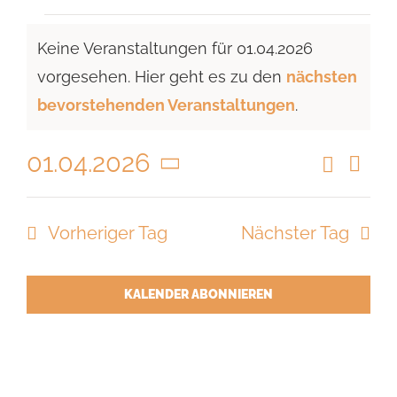
Veranstaltungen
Keine Veranstaltungen für 01.04.2026
für
vorgesehen. Hier geht es zu den
nächsten
01.04.2026
Hinweis
bevorstehenden Veranstaltungen
.
01.04.2026
Suche
Vera
Veranst
Tag
Ansi
Datum
Suche
Navi
wählen.
Vorheriger Tag
Nächster Tag
und
Ansicht
Navigat
KALENDER ABONNIEREN