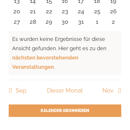
0
0
0
0
0
0
0
13
14
15
16
17
18
19
Veranstaltungen
Veranstaltungen
Veranstaltungen
Veranstaltungen
Veranstaltungen
Veranstaltu
Verans
0
0
0
0
0
0
0
20
21
22
23
24
25
26
Veranstaltungen
Veranstaltungen
Veranstaltungen
Veranstaltungen
Veranstaltungen
Veranstaltun
Verans
0
0
0
0
0
0
0
27
28
29
30
31
1
2
Veranstaltungen
Veranstaltungen
Veranstaltungen
Veranstaltungen
Veranstaltungen
Veranstaltu
Verans
Es wurden keine Ergebnisse für diese
Ansicht gefunden. Hier geht es zu den
Hinweis
nächsten bevorstehenden
Veranstaltungen
.
Sep.
Dieser Monat
Nov.
KALENDER ABONNIEREN