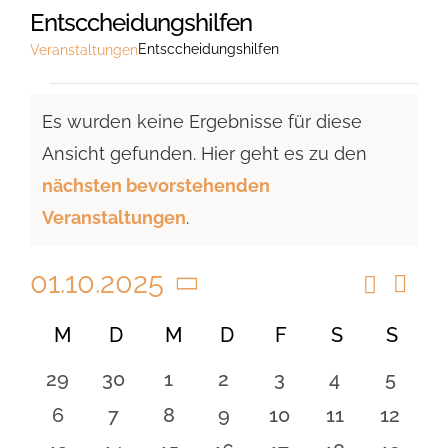
Entsccheidungshilfen
Entsccheidungshilfen
Veranstaltungen
Veranstaltungen
Es wurden keine Ergebnisse für diese
Ansicht gefunden. Hier geht es zu den
Hinweis
nächsten bevorstehenden
Veranstaltungen
.
01.10.2025
Suche
Vera
Veranst
Monat
Ansi
Datum
Suche
Kalender
M
MONTAG
D
DIENSTAG
M
MITTWOCH
D
DONNERSTAG
F
FREITAG
S
SAMSTAG
S
SON
Navi
wählen.
und
von
0
0
0
0
0
0
0
29
30
1
2
3
4
5
Ansicht
Veranstaltungen
Veranstaltungen
Veranstaltungen
Veranstaltungen
Veranstaltungen
Veranstaltungen
Veranstaltu
Verans
0
0
0
0
0
0
0
6
7
8
9
10
11
12
Navigat
Veranstaltungen
Veranstaltungen
Veranstaltungen
Veranstaltungen
Veranstaltungen
Veranstaltu
Verans