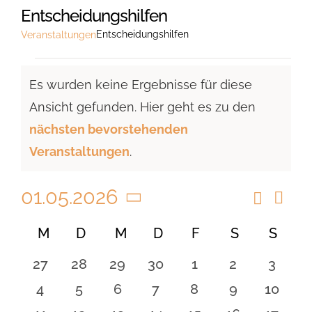
Entscheidungshilfen
Entscheidungshilfen
Veranstaltungen
Veranstaltungen
Es wurden keine Ergebnisse für diese
Ansicht gefunden. Hier geht es zu den
Hinweis
nächsten bevorstehenden
Veranstaltungen
.
01.05.2026
Suche
Vera
Veranst
Monat
Ansi
Datum
Suche
Kalender
M
MONTAG
D
DIENSTAG
M
MITTWOCH
D
DONNERSTAG
F
FREITAG
S
SAMSTAG
S
SON
Navi
wählen.
und
von
0
0
0
0
0
0
0
27
28
29
30
1
2
3
Ansicht
Veranstaltungen
Veranstaltungen
Veranstaltungen
Veranstaltungen
Veranstaltungen
Veranstaltungen
Veranstaltu
Verans
0
0
0
0
0
0
0
4
5
6
7
8
9
10
Navigat
Veranstaltungen
Veranstaltungen
Veranstaltungen
Veranstaltungen
Veranstaltungen
Veranstaltu
Verans