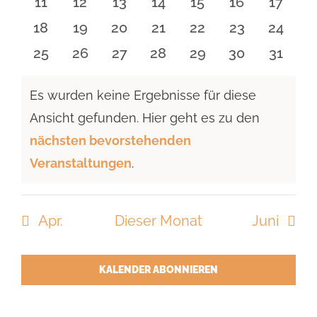
0
0
0
0
0
0
0
11
12
13
14
15
16
17
Veranstaltungen
Veranstaltungen
Veranstaltungen
Veranstaltungen
Veranstaltungen
Veranstaltu
Verans
0
0
0
0
0
0
0
18
19
20
21
22
23
24
Veranstaltungen
Veranstaltungen
Veranstaltungen
Veranstaltungen
Veranstaltungen
Veranstaltun
Verans
0
0
0
0
0
0
0
25
26
27
28
29
30
31
Veranstaltungen
Veranstaltungen
Veranstaltungen
Veranstaltungen
Veranstaltungen
Veranstaltun
Verans
Es wurden keine Ergebnisse für diese
Ansicht gefunden. Hier geht es zu den
Hinweis
nächsten bevorstehenden
Veranstaltungen
.
Apr.
Dieser Monat
Juni
KALENDER ABONNIEREN