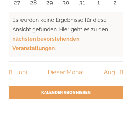
0
0
0
0
0
0
0
27
28
29
30
31
1
2
Veranstaltungen
Veranstaltungen
Veranstaltungen
Veranstaltungen
Veranstaltungen
Veranstaltu
Verans
Es wurden keine Ergebnisse für diese
Ansicht gefunden. Hier geht es zu den
Hinweis
nächsten bevorstehenden
Veranstaltungen
.
Juni
Dieser Monat
Aug.
KALENDER ABONNIEREN