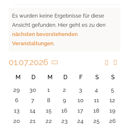
Veranstaltungen
Es wurden keine Ergebnisse für diese
Ansicht gefunden. Hier geht es zu den
Hinweis
nächsten bevorstehenden
Veranstaltungen
.
01.07.2026
Suche
Vera
Veranst
Monat
Ansi
Datum
Suche
Kalender
M
MONTAG
D
DIENSTAG
M
MITTWOCH
D
DONNERSTAG
F
FREITAG
S
SAMSTAG
S
SON
Navi
wählen.
und
von
0
0
0
0
0
0
0
29
30
1
2
3
4
5
Ansicht
Veranstaltungen
Veranstaltungen
Veranstaltungen
Veranstaltungen
Veranstaltungen
Veranstaltungen
Veranstaltu
Verans
0
0
0
0
0
0
0
6
7
8
9
10
11
12
Navigat
Veranstaltungen
Veranstaltungen
Veranstaltungen
Veranstaltungen
Veranstaltungen
Veranstaltu
Verans
0
0
0
0
0
0
0
13
14
15
16
17
18
19
Veranstaltungen
Veranstaltungen
Veranstaltungen
Veranstaltungen
Veranstaltungen
Veranstaltu
Verans
0
0
0
0
0
0
0
20
21
22
23
24
25
26
Veranstaltungen
Veranstaltungen
Veranstaltungen
Veranstaltungen
Veranstaltungen
Veranstaltun
Verans