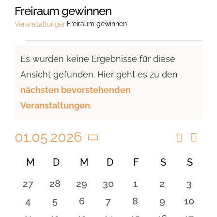
Freiraum gewinnen
Freiraum gewinnen
Veranstaltungen
Veranstaltungen
Es wurden keine Ergebnisse für diese
Ansicht gefunden. Hier geht es zu den
Hinweis
nächsten bevorstehenden
Veranstaltungen
.
01.05.2026
Suche
Vera
Veranst
Monat
Ansi
Datum
Suche
Kalender
M
MONTAG
D
DIENSTAG
M
MITTWOCH
D
DONNERSTAG
F
FREITAG
S
SAMSTAG
S
SON
Navi
wählen.
und
von
0
0
0
0
0
0
0
27
28
29
30
1
2
3
Ansicht
Veranstaltungen
Veranstaltungen
Veranstaltungen
Veranstaltungen
Veranstaltungen
Veranstaltungen
Veranstaltu
Verans
0
0
0
0
0
0
0
4
5
6
7
8
9
10
Navigat
Veranstaltungen
Veranstaltungen
Veranstaltungen
Veranstaltungen
Veranstaltungen
Veranstaltu
Verans