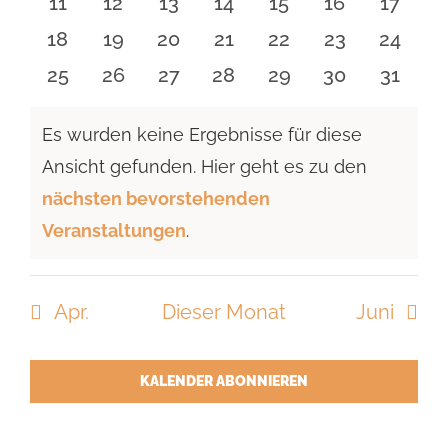
0
0
0
0
0
0
0
11
12
13
14
15
16
17
Veranstaltungen
Veranstaltungen
Veranstaltungen
Veranstaltungen
Veranstaltungen
Veranstaltu
Verans
0
0
0
0
0
0
0
18
19
20
21
22
23
24
Veranstaltungen
Veranstaltungen
Veranstaltungen
Veranstaltungen
Veranstaltungen
Veranstaltun
Verans
0
0
0
0
0
0
0
25
26
27
28
29
30
31
Veranstaltungen
Veranstaltungen
Veranstaltungen
Veranstaltungen
Veranstaltungen
Veranstaltun
Verans
Es wurden keine Ergebnisse für diese
Ansicht gefunden. Hier geht es zu den
Hinweis
nächsten bevorstehenden
Veranstaltungen
.
Apr.
Dieser Monat
Juni
KALENDER ABONNIEREN