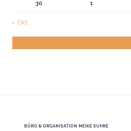
Veranstaltungen
Veranstaltunge
0
0
30
1
Veranstaltungen
Veranstaltung
Okt.
BÜRO & ORGANISATION MEIKE SUHRE