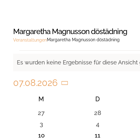
Margaretha Magnusson döstädning
Margaretha Magnusson döstädning
Veranstaltungen
Veranstaltungen
Es wurden keine Ergebnisse für diese Ansicht
Hinweis
07.08.2026
Datum
Kalender
M
MONTAG
D
DIENSTAG
wählen.
von
0
0
27
28
Veranstaltungen
Veranstaltungen
Veranstaltunge
0
0
3
4
Veranstaltungen
Veranstaltung
0
0
10
11