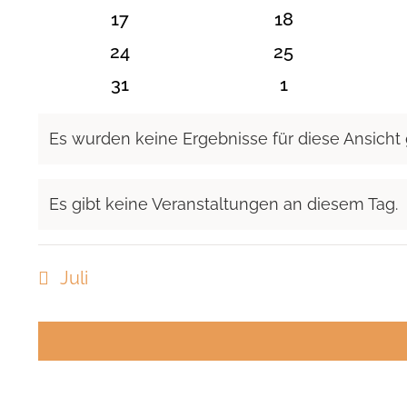
Veranstaltungen
Veranstaltunge
0
0
17
18
Veranstaltungen
Veranstaltunge
0
0
24
25
Veranstaltungen
Veranstaltunge
0
0
31
1
Veranstaltungen
Veranstaltung
Es wurden keine Ergebnisse für diese Ansicht
Hinweis
Es gibt keine Veranstaltungen an diesem Tag.
Hinweis
Juli