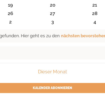
n
Veranstaltungen
Veranstaltungen
Veran
0
0
0
19
20
21
n
Veranstaltungen
Veranstaltungen
Veran
0
0
0
26
27
28
n
Veranstaltungen
Veranstaltungen
Veran
0
0
0
2
3
4
en
Veranstaltungen
Veranstaltungen
Vera
 gefunden. Hier geht es zu den
nächsten bevorstehe
Dieser Monat
KALENDER ABONNIEREN