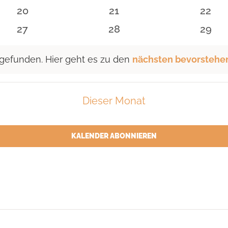
n
Veranstaltungen
Veranstaltungen
Veran
0
0
0
20
21
22
n
Veranstaltungen
Veranstaltungen
Veran
0
0
0
27
28
29
n
Veranstaltungen
Veranstaltungen
Veran
 gefunden. Hier geht es zu den
nächsten bevorstehe
Dieser Monat
KALENDER ABONNIEREN