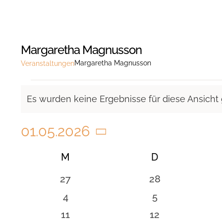
Margaretha Magnusson
Margaretha Magnusson
Veranstaltungen
Veranstaltungen
Es wurden keine Ergebnisse für diese Ansicht
Hinweis
01.05.2026
Datum
Kalender
M
MONTAG
D
DIENSTAG
wählen.
von
0
0
27
28
Veranstaltungen
Veranstaltungen
Veranstaltunge
0
0
4
5
Veranstaltungen
Veranstaltung
0
0
11
12