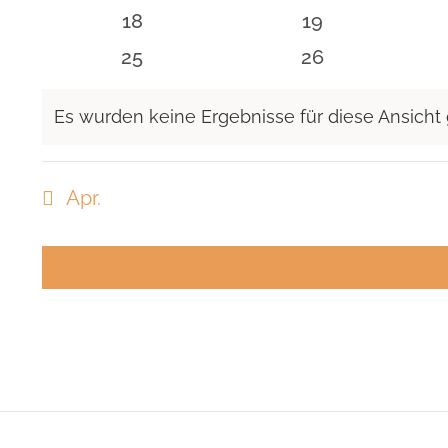
Veranstaltungen
Veranstaltunge
0
0
18
19
Veranstaltungen
Veranstaltunge
0
0
25
26
Veranstaltungen
Veranstaltunge
Es wurden keine Ergebnisse für diese Ansicht
Hinweis
Apr.