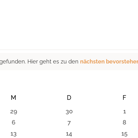
 gefunden. Hier geht es zu den
nächsten bevorstehe
M
MITTWOCH
D
DONNERSTAG
F
FRE
0
0
0
29
30
1
n
Veranstaltungen
Veranstaltungen
Vera
0
0
0
6
7
8
en
Veranstaltungen
Veranstaltungen
Vera
0
0
0
13
14
15