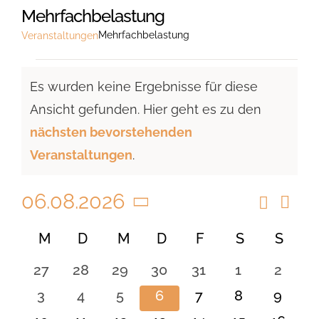
Mehrfachbelastung
Mehrfachbelastung
Veranstaltungen
Veranstaltungen
Es wurden keine Ergebnisse für diese
Ansicht gefunden. Hier geht es zu den
Hinweis
nächsten bevorstehenden
Veranstaltungen
.
06.08.2026
Suche
Vera
Veranst
Monat
Ansi
Datum
Suche
Kalender
M
MONTAG
D
DIENSTAG
M
MITTWOCH
D
DONNERSTAG
F
FREITAG
S
SAMSTAG
S
SON
Navi
wählen.
und
von
0
0
0
0
0
0
0
27
28
29
30
31
1
2
Ansicht
Veranstaltungen
Veranstaltungen
Veranstaltungen
Veranstaltungen
Veranstaltungen
Veranstaltungen
Veranstaltu
Verans
0
0
0
0
0
0
0
3
4
5
6
7
8
9
Navigat
Veranstaltungen
Veranstaltungen
Veranstaltungen
Veranstaltungen
Veranstaltungen
Veranstaltu
Verans