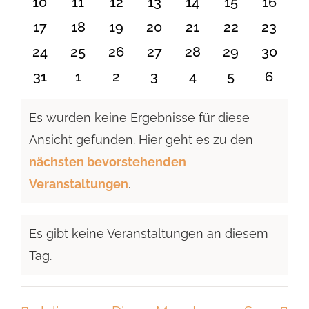
0
0
0
0
0
0
0
10
11
12
13
14
15
16
Veranstaltungen
Veranstaltungen
Veranstaltungen
Veranstaltungen
Veranstaltungen
Veranstaltu
Verans
0
0
0
0
0
0
0
17
18
19
20
21
22
23
Veranstaltungen
Veranstaltungen
Veranstaltungen
Veranstaltungen
Veranstaltungen
Veranstaltun
Verans
0
0
0
0
0
0
0
24
25
26
27
28
29
30
Veranstaltungen
Veranstaltungen
Veranstaltungen
Veranstaltungen
Veranstaltungen
Veranstaltun
Verans
0
0
0
0
0
0
0
31
1
2
3
4
5
6
Veranstaltungen
Veranstaltungen
Veranstaltungen
Veranstaltungen
Veranstaltungen
Veranstaltu
Verans
Es wurden keine Ergebnisse für diese
Ansicht gefunden. Hier geht es zu den
Hinweis
nächsten bevorstehenden
Veranstaltungen
.
Es gibt keine Veranstaltungen an diesem
Hinweis
Tag.