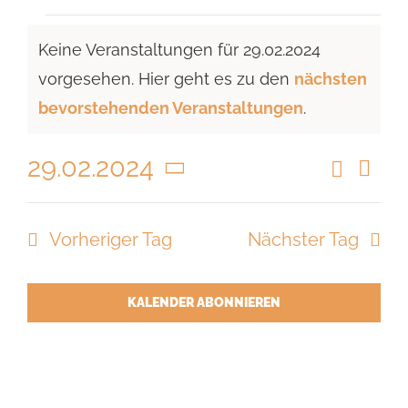
Veranstaltungen
Keine Veranstaltungen für 29.02.2024
für
vorgesehen. Hier geht es zu den
nächsten
29.02.2024
Hinweis
bevorstehenden Veranstaltungen
.
29.02.2024
Suche
Vera
Veranst
Tag
Ansi
Datum
Suche
Navi
wählen.
Vorheriger Tag
Nächster Tag
und
Ansicht
Navigat
KALENDER ABONNIEREN