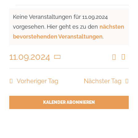
Veranstaltungen
Keine Veranstaltungen für 11.09.2024
für
vorgesehen. Hier geht es zu den
nächsten
11.09.2024
Hinweis
bevorstehenden Veranstaltungen
.
11.09.2024
Suche
Vera
Veranst
Tag
Ansi
Datum
Suche
Navi
wählen.
Vorheriger Tag
Nächster Tag
und
Ansicht
Navigat
KALENDER ABONNIEREN