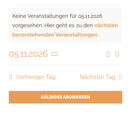
Veranstaltungen
Keine Veranstaltungen für 05.11.2026
für
vorgesehen. Hier geht es zu den
nächsten
05.11.2026
Hinweis
bevorstehenden Veranstaltungen
.
05.11.2026
Suche
Vera
Veranst
Tag
Ansi
Datum
Suche
Navi
wählen.
Vorheriger Tag
Nächster Tag
und
Ansicht
Navigat
KALENDER ABONNIEREN