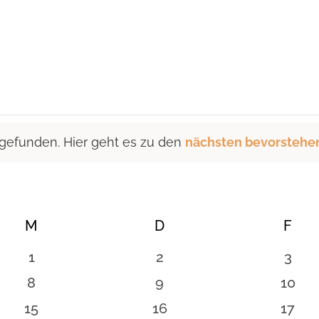
 gefunden. Hier geht es zu den
nächsten bevorstehe
M
MITTWOCH
D
DONNERSTAG
F
FRE
0
0
0
1
2
3
n
Veranstaltungen
Veranstaltungen
Vera
0
0
0
8
9
10
en
Veranstaltungen
Veranstaltungen
Veran
0
0
0
15
16
17