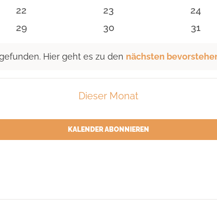
n
Veranstaltungen
Veranstaltungen
Veran
0
0
0
22
23
24
n
Veranstaltungen
Veranstaltungen
Veran
0
0
0
29
30
31
n
Veranstaltungen
Veranstaltungen
Veran
 gefunden. Hier geht es zu den
nächsten bevorstehe
Dieser Monat
KALENDER ABONNIEREN