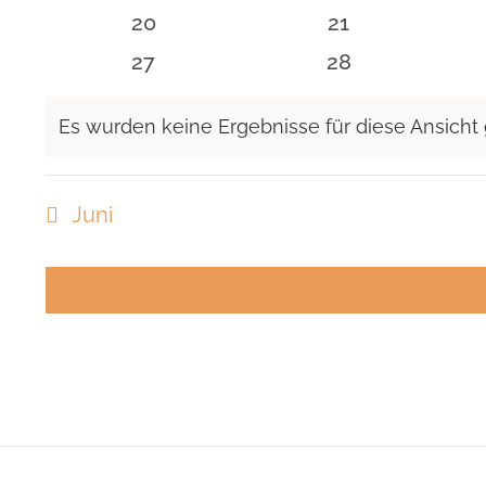
Veranstaltungen
Veranstaltunge
0
0
20
21
Veranstaltungen
Veranstaltunge
0
0
27
28
Veranstaltungen
Veranstaltunge
Es wurden keine Ergebnisse für diese Ansicht
Hinweis
Juni