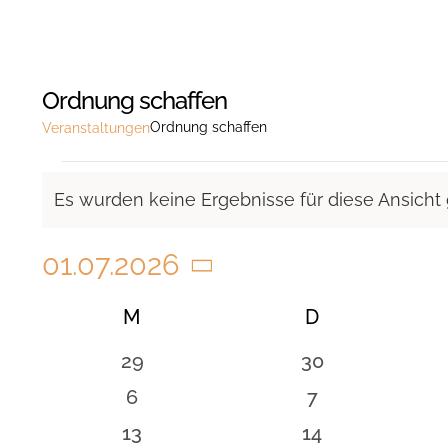
Ordnung schaffen
Ordnung schaffen
Veranstaltungen
Veranstaltungen
Es wurden keine Ergebnisse für diese Ansicht
Hinweis
01.07.2026
Datum
Kalender
M
MONTAG
D
DIENSTAG
wählen.
von
0
0
29
30
Veranstaltungen
Veranstaltungen
Veranstaltunge
0
0
6
7
Veranstaltungen
Veranstaltung
0
0
13
14