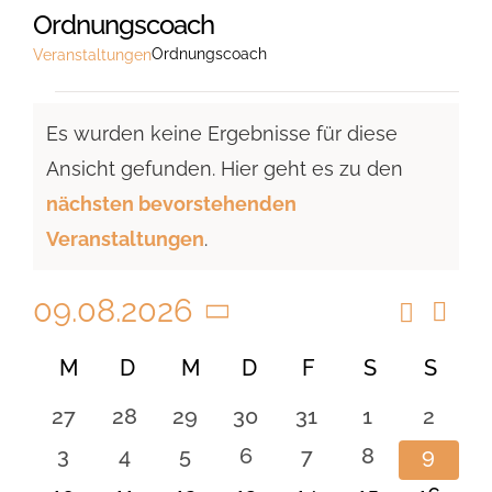
Ordnungscoach
Ordnungscoach
Veranstaltungen
Veranstaltungen
Es wurden keine Ergebnisse für diese
Ansicht gefunden. Hier geht es zu den
Hinweis
nächsten bevorstehenden
Veranstaltungen
.
09.08.2026
Suche
Vera
Veranst
Monat
Ansi
Datum
Suche
Kalender
M
MONTAG
D
DIENSTAG
M
MITTWOCH
D
DONNERSTAG
F
FREITAG
S
SAMSTAG
S
SON
Navi
wählen.
und
von
0
0
0
0
0
0
0
27
28
29
30
31
1
2
Ansicht
Veranstaltungen
Veranstaltungen
Veranstaltungen
Veranstaltungen
Veranstaltungen
Veranstaltungen
Veranstaltu
Verans
0
0
0
0
0
0
0
3
4
5
6
7
8
9
Navigat
Veranstaltungen
Veranstaltungen
Veranstaltungen
Veranstaltungen
Veranstaltungen
Veranstaltu
Verans