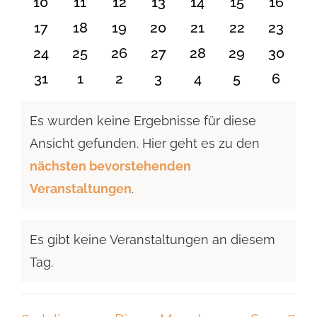
0
0
0
0
0
0
0
10
11
12
13
14
15
16
Veranstaltungen
Veranstaltungen
Veranstaltungen
Veranstaltungen
Veranstaltungen
Veranstaltu
Verans
0
0
0
0
0
0
0
17
18
19
20
21
22
23
Veranstaltungen
Veranstaltungen
Veranstaltungen
Veranstaltungen
Veranstaltungen
Veranstaltun
Verans
0
0
0
0
0
0
0
24
25
26
27
28
29
30
Veranstaltungen
Veranstaltungen
Veranstaltungen
Veranstaltungen
Veranstaltungen
Veranstaltun
Verans
0
0
0
0
0
0
0
31
1
2
3
4
5
6
Veranstaltungen
Veranstaltungen
Veranstaltungen
Veranstaltungen
Veranstaltungen
Veranstaltu
Verans
Es wurden keine Ergebnisse für diese
Ansicht gefunden. Hier geht es zu den
Hinweis
nächsten bevorstehenden
Veranstaltungen
.
Es gibt keine Veranstaltungen an diesem
Hinweis
Tag.