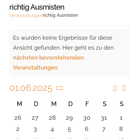
richtig Ausmisten
richtig Ausmisten
Veranstaltungen
Veranstaltungen
Es wurden keine Ergebnisse für diese
Ansicht gefunden. Hier geht es zu den
Hinweis
nächsten bevorstehenden
Veranstaltungen
.
01.06.2025
Suche
Vera
Veranst
Monat
Ansi
Datum
Suche
Kalender
M
MONTAG
D
DIENSTAG
M
MITTWOCH
D
DONNERSTAG
F
FREITAG
S
SAMSTAG
S
SON
Navi
wählen.
und
von
0
0
0
0
0
0
0
26
27
28
29
30
31
1
Ansicht
Veranstaltungen
Veranstaltungen
Veranstaltungen
Veranstaltungen
Veranstaltungen
Veranstaltungen
Veranstaltu
Verans
0
0
0
0
0
0
0
2
3
4
5
6
7
8
Navigat
Veranstaltungen
Veranstaltungen
Veranstaltungen
Veranstaltungen
Veranstaltungen
Veranstaltu
Verans