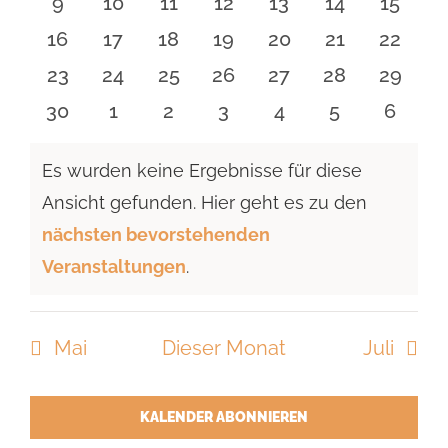
0
0
0
0
0
0
0
9
10
11
12
13
14
15
Veranstaltungen
Veranstaltungen
Veranstaltungen
Veranstaltungen
Veranstaltungen
Veranstaltu
Verans
0
0
0
0
0
0
0
16
17
18
19
20
21
22
Veranstaltungen
Veranstaltungen
Veranstaltungen
Veranstaltungen
Veranstaltungen
Veranstaltu
Verans
0
0
0
0
0
0
0
23
24
25
26
27
28
29
Veranstaltungen
Veranstaltungen
Veranstaltungen
Veranstaltungen
Veranstaltungen
Veranstaltun
Verans
0
0
0
0
0
0
0
30
1
2
3
4
5
6
Veranstaltungen
Veranstaltungen
Veranstaltungen
Veranstaltungen
Veranstaltungen
Veranstaltu
Verans
Es wurden keine Ergebnisse für diese
Ansicht gefunden. Hier geht es zu den
Hinweis
nächsten bevorstehenden
Veranstaltungen
.
Mai
Dieser Monat
Juli
KALENDER ABONNIEREN