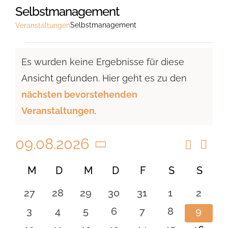
Selbstmanagement
Selbstmanagement
Veranstaltungen
Veranstaltungen
Es wurden keine Ergebnisse für diese
Ansicht gefunden. Hier geht es zu den
Hinweis
nächsten bevorstehenden
Veranstaltungen
.
09.08.2026
Suche
Vera
Veranst
Monat
Ansi
Datum
Suche
Kalender
M
MONTAG
D
DIENSTAG
M
MITTWOCH
D
DONNERSTAG
F
FREITAG
S
SAMSTAG
S
SON
Navi
wählen.
und
von
0
0
0
0
0
0
0
27
28
29
30
31
1
2
Ansicht
Veranstaltungen
Veranstaltungen
Veranstaltungen
Veranstaltungen
Veranstaltungen
Veranstaltungen
Veranstaltu
Verans
0
0
0
0
0
0
0
3
4
5
6
7
8
9
Navigat
Veranstaltungen
Veranstaltungen
Veranstaltungen
Veranstaltungen
Veranstaltungen
Veranstaltu
Verans