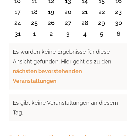
0
0
0
0
0
0
0
10
11
12
13
14
15
16
Veranstaltungen
Veranstaltungen
Veranstaltungen
Veranstaltungen
Veranstaltungen
Veranstaltu
Verans
0
0
0
0
0
0
0
17
18
19
20
21
22
23
Veranstaltungen
Veranstaltungen
Veranstaltungen
Veranstaltungen
Veranstaltungen
Veranstaltun
Verans
0
0
0
0
0
0
0
24
25
26
27
28
29
30
Veranstaltungen
Veranstaltungen
Veranstaltungen
Veranstaltungen
Veranstaltungen
Veranstaltun
Verans
0
0
0
0
0
0
0
31
1
2
3
4
5
6
Veranstaltungen
Veranstaltungen
Veranstaltungen
Veranstaltungen
Veranstaltungen
Veranstaltu
Verans
Es wurden keine Ergebnisse für diese
Ansicht gefunden. Hier geht es zu den
Hinweis
nächsten bevorstehenden
Veranstaltungen
.
Es gibt keine Veranstaltungen an diesem
Hinweis
Tag.