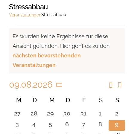
Stressabbau
Stressabbau
Veranstaltungen
Veranstaltungen
Es wurden keine Ergebnisse für diese
Ansicht gefunden. Hier geht es zu den
Hinweis
nächsten bevorstehenden
Veranstaltungen
.
09.08.2026
Suche
Vera
Veranst
Monat
Ansi
Datum
Suche
Kalender
M
MONTAG
D
DIENSTAG
M
MITTWOCH
D
DONNERSTAG
F
FREITAG
S
SAMSTAG
S
SON
Navi
wählen.
und
von
0
0
0
0
0
0
0
27
28
29
30
31
1
2
Ansicht
Veranstaltungen
Veranstaltungen
Veranstaltungen
Veranstaltungen
Veranstaltungen
Veranstaltungen
Veranstaltu
Verans
0
0
0
0
0
0
0
3
4
5
6
7
8
9
Navigat
Veranstaltungen
Veranstaltungen
Veranstaltungen
Veranstaltungen
Veranstaltungen
Veranstaltu
Verans