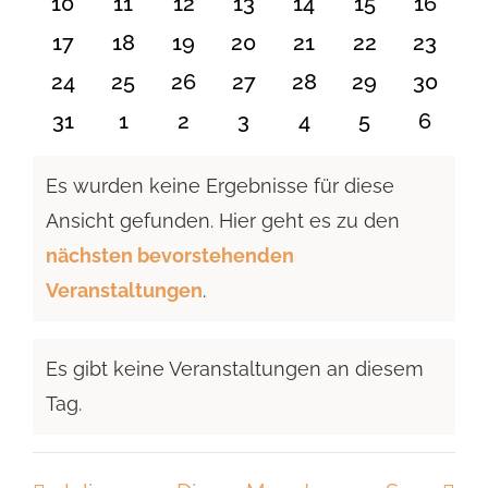
0
0
0
0
0
0
0
10
11
12
13
14
15
16
Veranstaltungen
Veranstaltungen
Veranstaltungen
Veranstaltungen
Veranstaltungen
Veranstaltu
Verans
0
0
0
0
0
0
0
17
18
19
20
21
22
23
Veranstaltungen
Veranstaltungen
Veranstaltungen
Veranstaltungen
Veranstaltungen
Veranstaltun
Verans
0
0
0
0
0
0
0
24
25
26
27
28
29
30
Veranstaltungen
Veranstaltungen
Veranstaltungen
Veranstaltungen
Veranstaltungen
Veranstaltun
Verans
0
0
0
0
0
0
0
31
1
2
3
4
5
6
Veranstaltungen
Veranstaltungen
Veranstaltungen
Veranstaltungen
Veranstaltungen
Veranstaltu
Verans
Es wurden keine Ergebnisse für diese
Ansicht gefunden. Hier geht es zu den
Hinweis
nächsten bevorstehenden
Veranstaltungen
.
Es gibt keine Veranstaltungen an diesem
Hinweis
Tag.