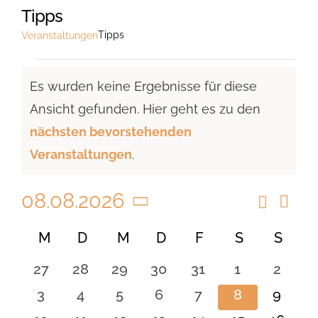
Tipps
Tipps
Veranstaltungen
Veranstaltungen
Es wurden keine Ergebnisse für diese
Ansicht gefunden. Hier geht es zu den
Hinweis
nächsten bevorstehenden
Veranstaltungen
.
08.08.2026
Suche
Vera
Veranst
Monat
Ansi
Datum
Suche
Kalender
M
MONTAG
D
DIENSTAG
M
MITTWOCH
D
DONNERSTAG
F
FREITAG
S
SAMSTAG
S
SON
Navi
wählen.
und
von
0
0
0
0
0
0
0
27
28
29
30
31
1
2
Ansicht
Veranstaltungen
Veranstaltungen
Veranstaltungen
Veranstaltungen
Veranstaltungen
Veranstaltungen
Veranstaltu
Verans
0
0
0
0
0
0
0
3
4
5
6
7
8
9
Navigat
Veranstaltungen
Veranstaltungen
Veranstaltungen
Veranstaltungen
Veranstaltungen
Veranstaltu
Verans