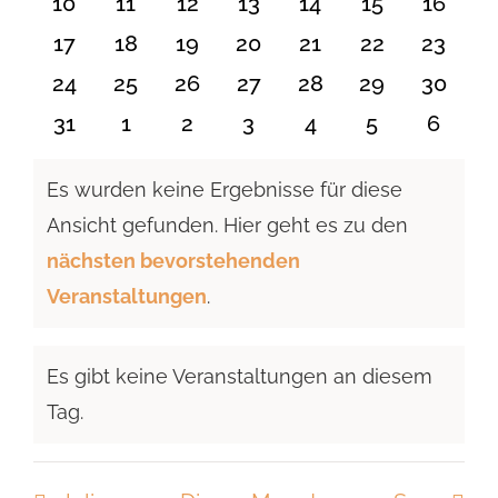
0
0
0
0
0
0
0
10
11
12
13
14
15
16
Veranstaltungen
Veranstaltungen
Veranstaltungen
Veranstaltungen
Veranstaltungen
Veranstaltu
Verans
0
0
0
0
0
0
0
17
18
19
20
21
22
23
Veranstaltungen
Veranstaltungen
Veranstaltungen
Veranstaltungen
Veranstaltungen
Veranstaltun
Verans
0
0
0
0
0
0
0
24
25
26
27
28
29
30
Veranstaltungen
Veranstaltungen
Veranstaltungen
Veranstaltungen
Veranstaltungen
Veranstaltun
Verans
0
0
0
0
0
0
0
31
1
2
3
4
5
6
Veranstaltungen
Veranstaltungen
Veranstaltungen
Veranstaltungen
Veranstaltungen
Veranstaltu
Verans
Es wurden keine Ergebnisse für diese
Ansicht gefunden. Hier geht es zu den
Hinweis
nächsten bevorstehenden
Veranstaltungen
.
Es gibt keine Veranstaltungen an diesem
Hinweis
Tag.